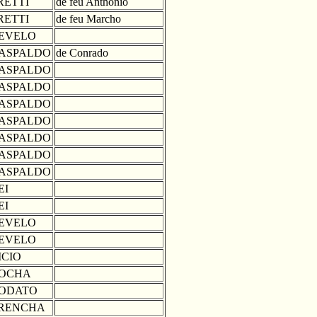
RETTI
de feu Anthonio
RETTI
de feu Marcho
EVELO
ASPALDO
de Conrado
ASPALDO
ASPALDO
ASPALDO
ASPALDO
ASPALDO
ASPALDO
ASPALDO
EI
EI
EVELO
EVELO
ICIO
OCHA
ODATO
RENCHA