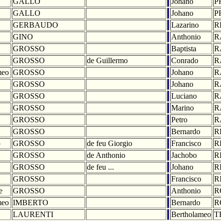
GALLO
Johano
P
GALLO
Johano
P
GERBAUDO
Lazarino
R
GINO
Anthonio
R
GROSSO
Baptista
R
GROSSO
de Guillermo
Conrado
R
meo
GROSSO
Johano
R
GROSSO
Johano
R
GROSSO
Luciano
R
GROSSO
Marino
R
GROSSO
Petro
R
GROSSO
Bernardo
R
o
GROSSO
de feu Giorgio
Francisco
R
GROSSO
de Anthonio
Jachobo
R
GROSSO
de feu ...
Johano
R
GROSSO
Francisco
R
e
GROSSO
Anthonio
R
meo
IMBERTO
Bernardo
R
LAURENTI
Bertholameo
T