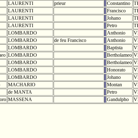
LAURENTI
prieur
Constantino
T
LAURENTI
Francisco
T
LAURENTI
Johano
T
LAURENTI
Petro
T
LOMBARDO
Anthonio
V
LOMBARDO
de feu Francisco
Anthonio
V
LOMBARDO
Baptista
V
meo
LOMBARDO
Bertholameo
V
LOMBARDO
Bertholameo
V
LOMBARDO
Honorato
V
LOMBARDO
Johano
V
o
MACHARIO
Montan
V
de MANTA
Petro
V
oro
MASSENA
Gandulpho
V