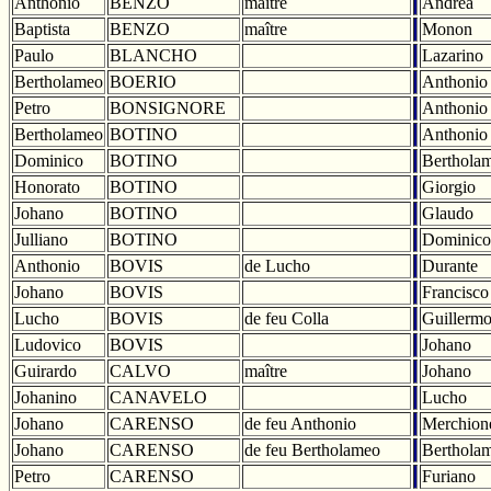
Anthonio
BENZO
maître
Andrea
Baptista
BENZO
maître
Monon
Paulo
BLANCHO
Lazarino
Bertholameo
BOERIO
Anthonio
Petro
BONSIGNORE
Anthonio
Bertholameo
BOTINO
Anthonio
Dominico
BOTINO
Berthola
Honorato
BOTINO
Giorgio
Johano
BOTINO
Glaudo
Julliano
BOTINO
Dominico
Anthonio
BOVIS
de Lucho
Durante
Johano
BOVIS
Francisco
Lucho
BOVIS
de feu Colla
Guillerm
Ludovico
BOVIS
Johano
Guirardo
CALVO
maître
Johano
Johanino
CANAVELO
Lucho
Johano
CARENSO
de feu Anthonio
Merchion
Johano
CARENSO
de feu Bertholameo
Berthola
Petro
CARENSO
Furiano