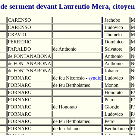
de serment devant Laurentio Mera, citoyen
CARENSO
Jachobo
M
CARENSO
Ludovico
M
CRAVIO
Thomelo
M
FERRERIO
Dominico
M
FARALDO
de Anthonio
Salvatore
M
de FONTANABONA
Anthonio
N
de FONTANABONA
Anthonio
N
de FONTANABONA
Johano
N
FORNARO
de feu Nicorosio -
syndic
Ludovico
N
FORNARO
de feu Bertholameo
Monon
N
FORNARO
Honorato
P
FORNARO
Petro
P
FORNARO
de Honorato
Giorgio
P
FORNARO
Ludovico
P
FORNARO
de feu Bertholameo
Petro
P
FORNARO
de feu Johano
Bertholameo
P