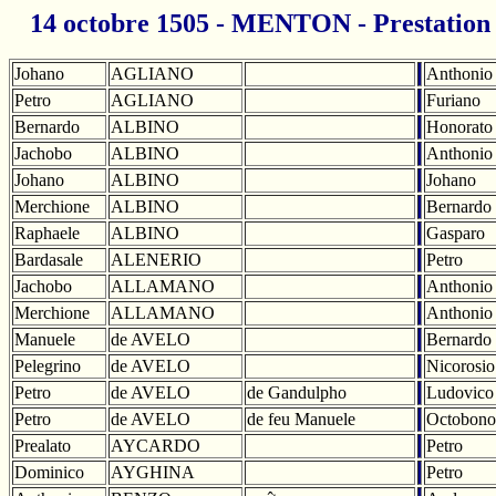
14 octobre 1505 - MENTON - Prestation 
Johano
AGLIANO
Anthonio
Petro
AGLIANO
Furiano
Bernardo
ALBINO
Honorato
Jachobo
ALBINO
Anthonio
Johano
ALBINO
Johano
Merchione
ALBINO
Bernardo
Raphaele
ALBINO
Gasparo
Bardasale
ALENERIO
Petro
Jachobo
ALLAMANO
Anthonio
Merchione
ALLAMANO
Anthonio
Manuele
de AVELO
Bernardo
Pelegrino
de AVELO
Nicorosio
Petro
de AVELO
de Gandulpho
Ludovico
Petro
de AVELO
de feu Manuele
Octobono
Prealato
AYCARDO
Petro
Dominico
AYGHINA
Petro