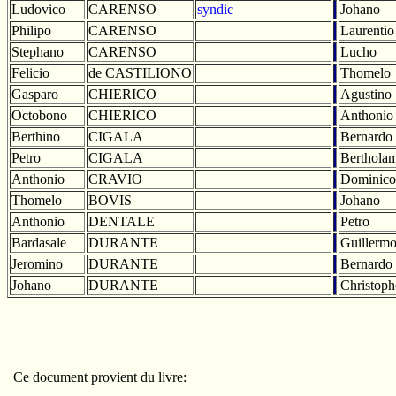
Ludovico
CARENSO
syndic
Johano
Philipo
CARENSO
Laurentio
Stephano
CARENSO
Lucho
Felicio
de CASTILIONO
Thomelo
Gasparo
CHIERICO
Agustino
Octobono
CHIERICO
Anthonio
Berthino
CIGALA
Bernardo
Petro
CIGALA
Berthola
Anthonio
CRAVIO
Dominico
Thomelo
BOVIS
Johano
Anthonio
DENTALE
Petro
Bardasale
DURANTE
Guillerm
Jeromino
DURANTE
Bernardo
Johano
DURANTE
Christoph
Ce document provient du livre: